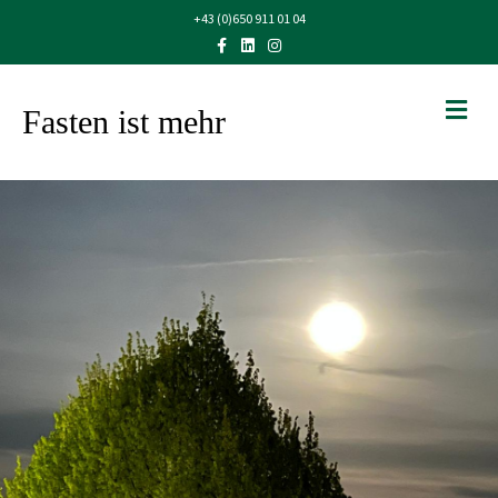
+43 (0)650 911 01 04
Facebook
Linkedin
Instagram
NA
Fasten ist mehr