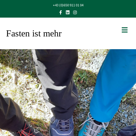
+43 (0)650 911 01 04
Facebook
Linkedin
Instagram
NA
Fasten ist mehr